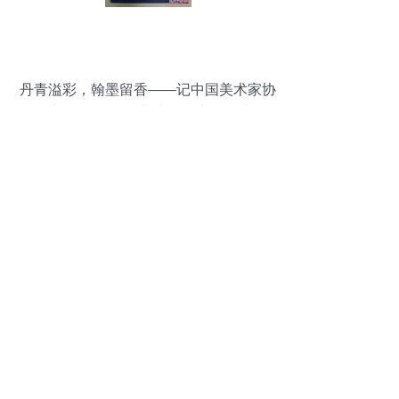
丹青溢彩，翰墨留香——记中国美术家协
会“亚亨杯”全国绘画书法精品大展（水彩、
水粉、书法部分）