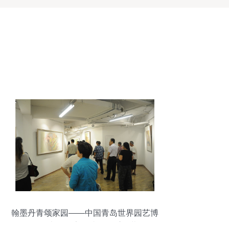
翰墨丹青颂家园——中国青岛世界园艺博
览会书画名家邀请展隆重开幕