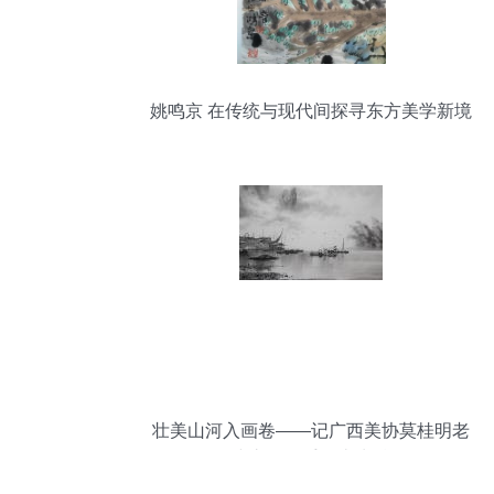
姚鸣京 在传统与现代间探寻东方美学新境
壮美山河入画卷——记广西美协莫桂明老
师小六尺纯手绘山水精品