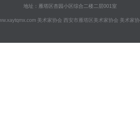
地址：雁塔区杏园小区综合二楼二层001室
ww.xaytqmx.com
美术家协会
西安市雁塔区美术家协会
美术家协